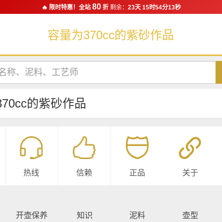
80
🔥 限时特惠！全站
折
剩余：
23天 15时54分13秒
容量为370cc的紫砂作品
70cc的紫砂作品
热线
信赖
正品
关于
开壶保养
知识
泥料
壶型