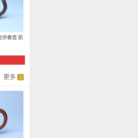
供春壶 肌
更多