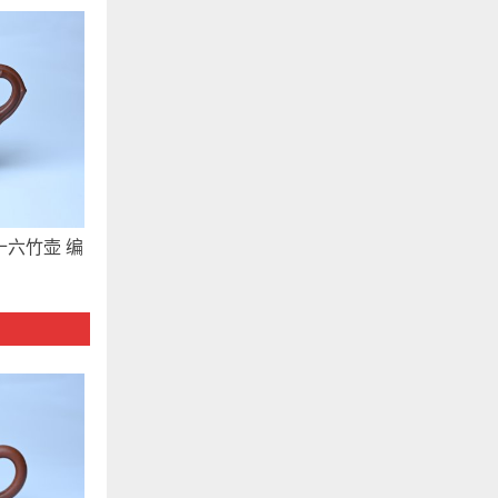
六竹壶 编