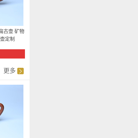
扁古壶 矿物
美壶定制
更多