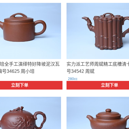
培全手工演绎特好降坡泥汉瓦
实力派工艺师周斌精工底槽清十
编号34625 周小培
号34542 周斌
280cc
立刻下单
立刻下单