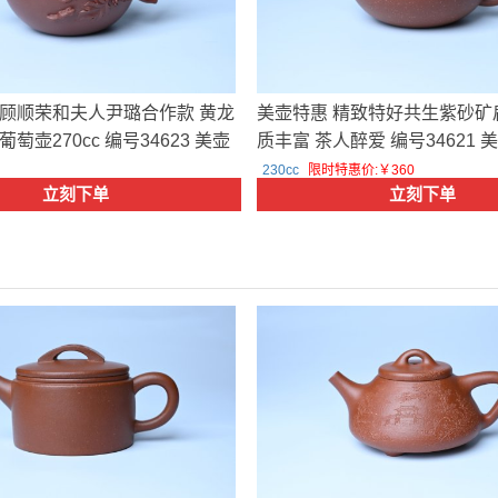
顾顺荣和夫人尹璐合作款 黄龙
美壶特惠 精致特好共生紫砂矿
萄壶270cc 编号34623 美壶
质丰富 茶人醉爱 编号34621 
230cc
限时特惠价:￥360
立刻下单
立刻下单