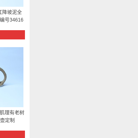
红降坡泥全
号34616
 肌理有老树
美壶定制