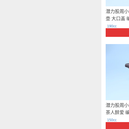
潜力股周小
壶 大口盖 
190cc
潜力股周小
茶人醉爱 编
150cc