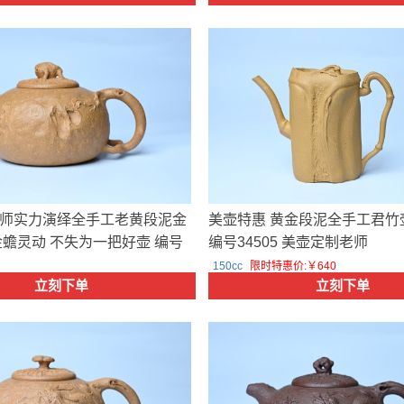
师实力演绎全手工老黄段泥金
美壶特惠 黄金段泥全手工君竹
金蟾灵动 不失为一把好壶 编号
编号34505 美壶定制老师
老师
150cc
限时特惠价:￥640
立刻下单
立刻下单