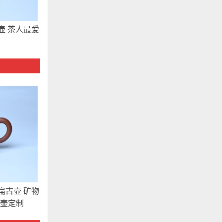
壶 茶人最爱
扁古壶 矿物
美壶定制