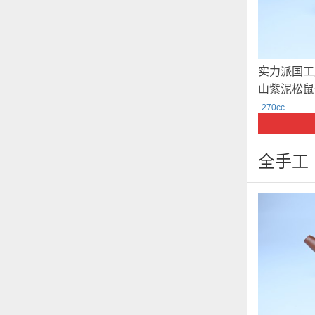
实力派国工
山紫泥松鼠葡
定制
270cc
全手工