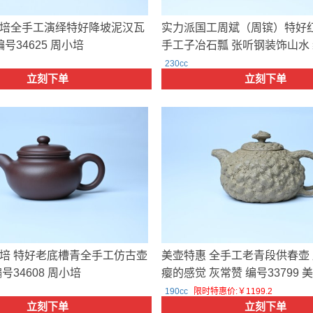
培全手工演绎特好降坡泥汉瓦
实力派国工周斌（周镔）特好
编号34625 周小培
手工子冶石瓢 张听钢装饰山水 编
周斌
230cc
立刻下单
立刻下单
培 特好老底槽青全手工仿古壶
美壶特惠 全手工老青段供春壶
号34608 周小培
瘿的感觉 灰常赞 编号33799 
190cc
限时特惠价:￥1199.2
立刻下单
立刻下单