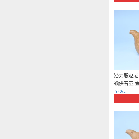
潜力股赵老
蟾供春壶 
33952 赵
340cc