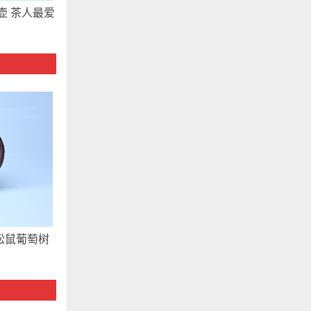
壶 茶人最爱
松鼠葡萄树