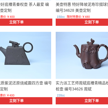
特好底槽青秦权壶 茶人最爱 编
美壶特惠 特好降坡泥寿珍掇球
 美壶定制
编号34628 美壶定制
惠价:￥400
150cc
限时特惠价:￥480
立刻下单
立刻下单
优质紫泥还原烧威震四方壶 编号
实力派工艺师周斌底槽青精品
壶定制
桩壶 编号34626 周斌
惠价:￥400
220cc
立刻下单
立刻下单