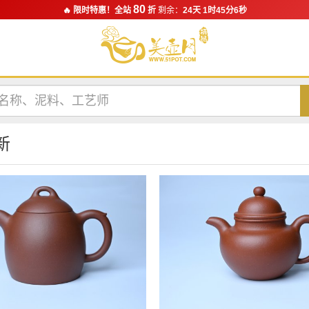
80
🔥 限时特惠！全站
折
剩余：
24天 1时45分5秒
新