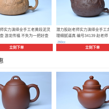
师实力演绎全手工老黄段泥灵
潜力股赵老师实力演绎全手工龙
壶 游龙传福 不失为一把好壶
理细腻逼真 编号34139 赵老师
3 赵老师
260cc
立刻下单
立刻下单
惠