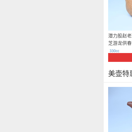
潜力股赵老
芝游龙供春
编号3404
330cc
美壶特