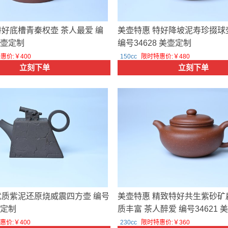
特好底槽青秦权壶 茶人最爱 编
美壶特惠 特好降坡泥寿珍掇球
 美壶定制
编号34628 美壶定制
惠价:￥400
150cc
限时特惠价:￥480
立刻下单
立刻下单
优质紫泥还原烧威震四方壶 编号
美壶特惠 精致特好共生紫砂矿
壶定制
质丰富 茶人醉爱 编号34621 
惠价:￥400
230cc
限时特惠价:￥360