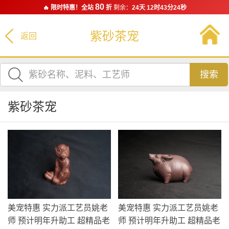
80
🔥 限时特惠！全站
折
剩余：
24天 12时43分23秒
紫砂茶宠
返回
搜索
紫砂茶宠
美宠特惠 实力派工艺员姚老
美宠特惠 实力派工艺员姚老
师 预计明年升助工 超精品老
师 预计明年升助工 超精品老