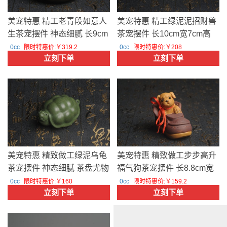
美宠特惠 精工老青段如意人
美宠特惠 精工绿泥泥招财兽
生茶宠摆件 神态细腻 长9cm
茶宠摆件 长10cm宽7cm高
宽7cm高7cm 编号33723 美
5cm 编号33712 美壶定制
0cc
限时特惠价:￥319.2
0cc
限时特惠价:￥208
立刻下单
立刻下单
壶定制
美宠特惠 精致做工绿泥乌龟
美宠特惠 精致做工步步高升
茶宠摆件 神态细腻 茶盘尤物
福气狗茶宠摆件 长8.8cm宽
长9cm宽6cm高4.5cm 编号
4.5到5cm高8.8cm 编号
0cc
限时特惠价:￥160
0cc
限时特惠价:￥159.2
立刻下单
立刻下单
33709 美壶定制
33665 美壶定制