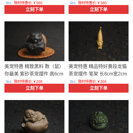
紫泥紫砂美猴灵猴茶宠 高
青灰泥孺子牛茶宠 长8cm高
0cc
限时特惠价:￥560
0cc
限时特惠价:￥360
立刻下单
立刻下单
11cm 肌理丰富生 编号
5cm 肌理 编号34179 美壶定
34178 美壶定制
制
美宠特惠 精致黑料 数（鼠）
美宠特惠 精品特好黄段龙猫
你最美 紫砂茶宠摆件 高6cm
茶宠摆件 笔架 长8cm宽2cm
编号34101 美壶定制
高7.5cm 编号34023 美壶定
0cc
限时特惠价:￥208
0cc
限时特惠价:￥304
立刻下单
立刻下单
制