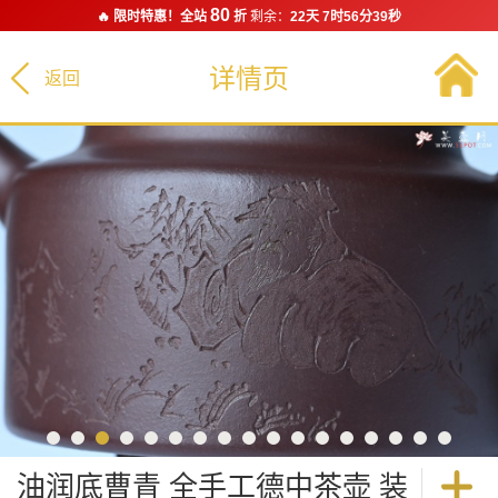
80
🔥 限时特惠！全站
折
剩余：
22天 7时56分38秒
详情页
返回
油润底曹青 全手工德中茶壶 装