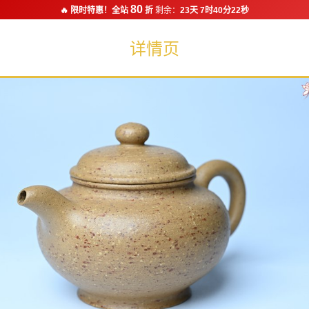
80
🔥 限时特惠！全站
折
剩余：
23天 7时40分21秒
详情页