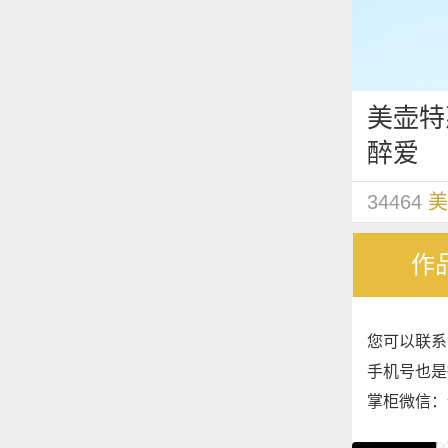
美壶特
醉爱
34464
美
作
您可以联系
手机号也是微
掌柜微信：