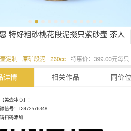
惠 特好粗砂桃花段泥掇只紫砂壶 茶人
壶定制
原矿段泥
260cc
特惠价：
399.00元每只
品详情
相关作品
同价
【美壶冰心】：
信号：13472576348
请扫码添加