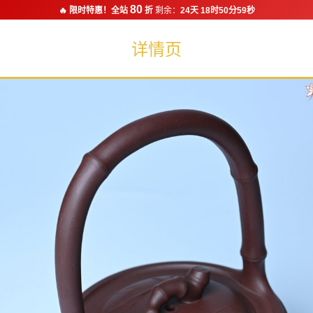
80
🔥 限时特惠！全站
折
剩余：
24天 18时50分58秒
详情页