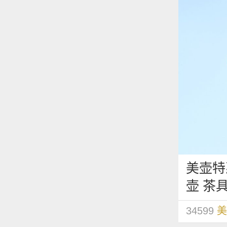
美壶特
壶 茶
34599
美