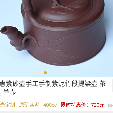
惠紫砂壶手工手制紫泥竹段提梁壶 茶
具 单壶
壶定制
原矿紫泥
400cc
限时特惠价：720元
900