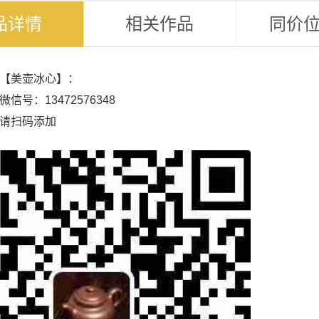
品详情
相关作品
同价
【美壶冰心】：
信号：13472576348
请扫码添加