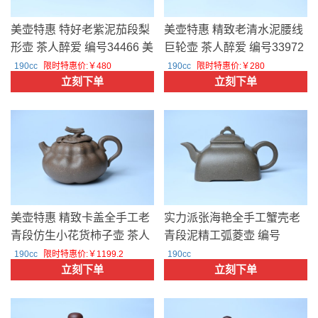
美壶特惠 特好老紫泥茄段梨
美壶特惠 精致老清水泥腰线
形壶 茶人醉爱 编号34466 美
巨轮壶 茶人醉爱 编号33972
壶定制
王静然
190cc
限时特惠价:￥480
190cc
限时特惠价:￥280
立刻下单
立刻下单
美壶特惠 精致卡盖全手工老
实力派张海艳全手工蟹壳老
青段仿生小花货柿子壶 茶人
青段泥精工弧菱壶 编号
醉爱 编号33759 美壶定制
33763 张海艳
190cc
限时特惠价:￥1199.2
190cc
立刻下单
立刻下单