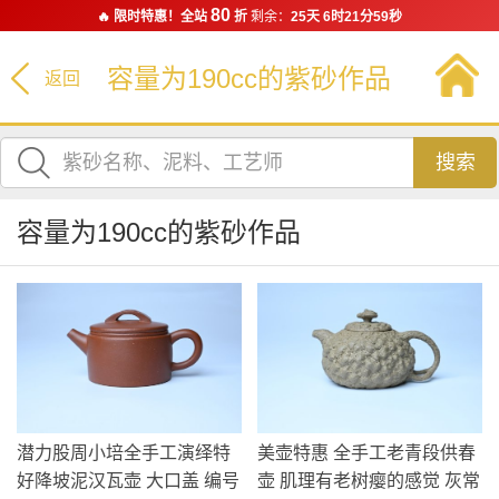
80
🔥 限时特惠！全站
折
剩余：
25天 6时21分58秒
容量为190cc的紫砂作品
返回
搜索
容量为190cc的紫砂作品
潜力股周小培全手工演绎特
美壶特惠 全手工老青段供春
好降坡泥汉瓦壶 大口盖 编号
壶 肌理有老树瘿的感觉 灰常